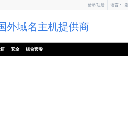
语言：
登录/注册
邮箱
安全
组合套餐
Dedicated Servers
rmance of the server for your resource-intensive w
ormance NVMe plans
High-memory servers
New
Get started within minutes