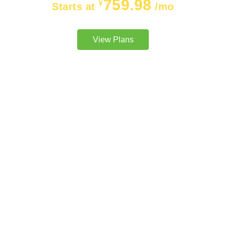
759.98
¥
Starts at
/mo
View Plans