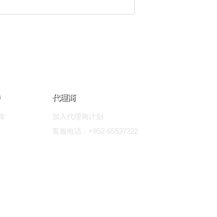
代理商
库
加入代理商计划
客服电话：+852-65537322