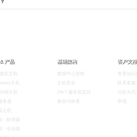
？
& 产品
基础架构
客户支持
ux虚拟主机
数据中心资料
查看知识
dpress主机
主机安全
联系客服
ux分销主机
24x7 服务器监控
付款方式
服务器
备份与恢复
举报
拟主机
 - 标准版
 - 专业版