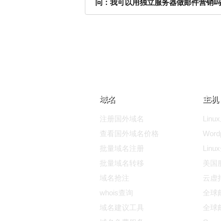
问：我可以用独立服务器做邮件营销吗
域名
主机 
注册国外域名
Lin
查看国外域名价格
Wor
批量域名注册
Lin
批量域名转移
美国
域名抢注
云虚
whois查询
全球邮
域名建议工具
全球邮